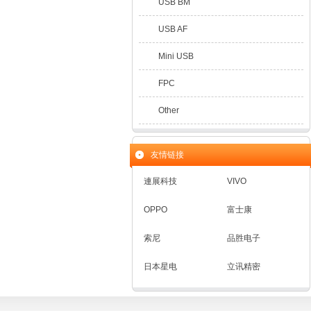
USB BM
USB AF
Mini USB
FPC
Other
友情链接
連展科技
VIVO
OPPO
富士康
索尼
品胜电子
日本星电
立讯精密